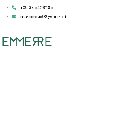
+39 3454261165
Contatti
marcoroux98@libero.it